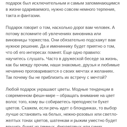
подарок был исключительным и самым запоминающимся
в жизни одариваемого, нужно совсем немного терпения,
такта и фантазии.
Подарок говорит о том, насколько дорог вам человек. А
потому вспомните об увлечениях виновника или
виновницы торжества. Они обязательно подскажут вам
нужное решение. Да и имениннику будет приятно о том,
что об его интересах помнят. Еще одно правило:
научитесь слушать. Часто в дружеской беседе за жизнь,
как бы между прочим, наши знакомые, друзья и любимые
нечаянно проговариваются о своих мечтах и желаниях.
Так почему бы не приблизить их встречу с мечтой?
Любой подарок украшают цветы. Модные тенденции в
современном фешн-мире – обращать внимание на цвет
волос того, кому вы собираетесь преподнести букет
цветов. Скажем, если речь идет о блондинках, то выбор
лучше остановить на белых, нежно-розовых или светло-
желтых тонах цветов, шатенкам и рыжим уместно будет
вручить букет из темных, фиолетовых или синих