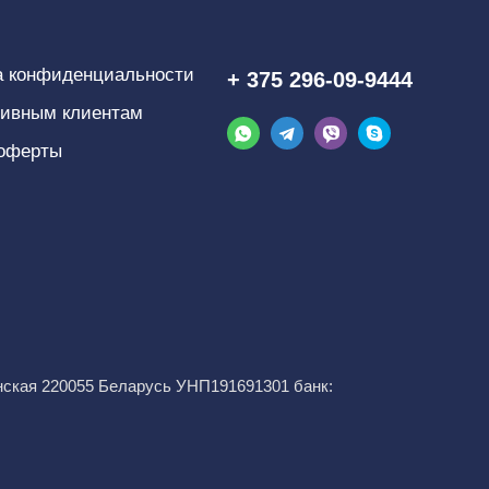
выполнение))). Доставку сделали в
точно назначенное время. Дочка
довольна, мы с женой тем более.
а конфиденциальности
+ 375 296-09-9444
Однозначно рекомендую и, если
возникнет необходимость, повторно
тивным клиентам
обращусь именно в этот сервис.
 оферты
Спасибо за работу!
Сарвар, 17.01.2026 07:56:22
Хочу Вам сказать спасибо за вовремя
доставленный подарок и красивые
свежие розы. Маму удалось удивить,
и корзинка фруктами тоже оказалась
хороша: красивые и свежие фрукты.
До следующего заказа, спасибо!
инская 220055 Беларусь УНП191691301 банк:
Светлана, 27.10.2025 13:55:02
Спасибо! Букет шикарный!!! Мама в
восторге!