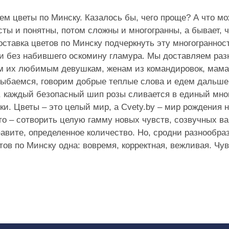
м цветы по Минску. Казалось бы, чего проще? А что мо
ты и понятны, потом сложны и многогранны, а бывает, ч
тавка цветов по Минску подчеркнуть эту многогранност
 и без набившего оскомину гламура. Мы доставляем раз
м их любимым девушкам, женам из командировок, мамам
ыбаемся, говорим добрые теплые слова и едем дальше. 
, каждый безопасный шип розы сливается в единый мно
. Цветы – это целый мир, а Cvety.by – мир рождения н
Это – сотворить целую гамму новых чувств, созвучных ва
фавите, определенное количество. Но, сродни разнообр
тов по Минску одна: вовремя, корректная, вежливая. Чув