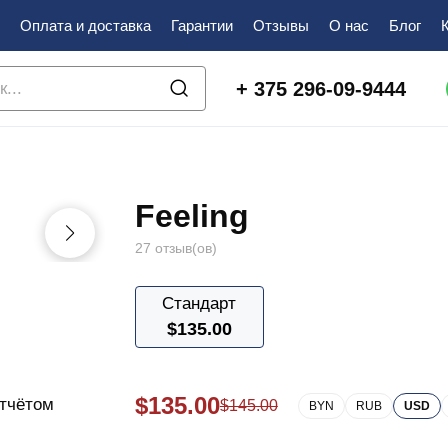
Оплата и доставка
Гарантии
Отзывы
О нас
Блог
+ 375 296-09-9444
Feeling
27 отзыв(ов)
Стандарт
$
135.00
$
135.00
тчётом
$
145.00
BYN
RUB
USD