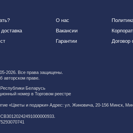
зать?
О нас
Политик
 доставка
Вакансии
Корпора
ист
Гарантии
Договор
005-2026. Все права защищены.
б авторском праве.
е Республики Беларусь
ционный номер в Торговом реестре
ятие «Цветы и подарки» Адрес: ул. Жиновича, 20-156 Минск, М
JCB30120242491000000933.
75293070741