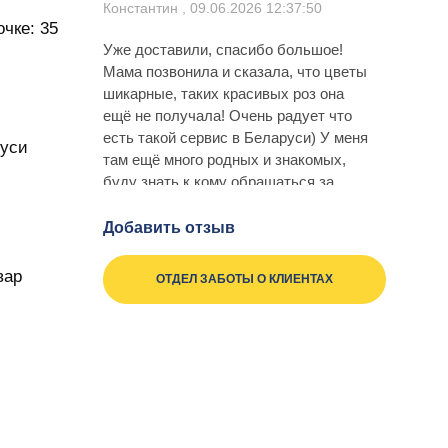
Константин , 09.06.2026 12:37:50
чке: 35
Уже доставили, спасибо большое!
Мама позвонила и сказала, что цветы
шикарные, таких красивых роз она
ещё не получала! Очень радует что
есть такой сервис в Беларуси) У меня
руси
там ещё много родных и знакомых,
буду знать к кому обращаться за
качественными подарками
Добавить отзыв
Назар, 13.05.2026 10:35:24
вар
Девушка в восторге от коробочки!
ОТДЕЛ ЗАБОТЫ О КЛИЕНТАХ
Розы судя по фото очень свежие,
будем наблюдать сколько же они
простоят) Особенно благодарен
менеджеру, которая любезно
рассказала об уходе за букетом,
очень правильный подход)
Anatol, 02.05.2026 13:48:32