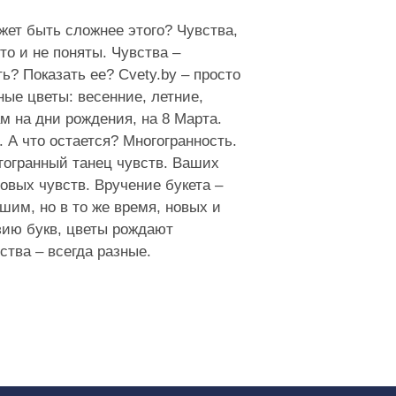
благодарен, что вы помогли
порадовать мою любимую дочь в этот
жет быть сложнее этого? Чувства,
важный день!
то и не поняты. Чувства –
ь? Показать ее? Cvety.by – просто
Михаил Глазко, 17.02.2026 19:49:52
ные цветы: весенние, летние,
Нашел сервис обычным запросом в
 на дни рождения, на 8 Марта.
гугле. Нужно было доставить цветы
А что остается? Многогранность.
дочке, которая учится в Минске. Так
гогранный танец чувств. Ваших
вот, сидя в Ташкенте, позвонил,
овых чувств. Вручение букета –
ответил парень Иван (забегая вперед,
шим, но в то же время, новых и
скажу, что дополнительно связалась
и другой менеджер Мария для
азию букв, цветы рождают
дополнительных вопросов и
ства – всегда разные.
пожеланий). Предельно корректно,
вежливо и отзывчиво. Помог советом,
предложил несколько вариаций,
рассказал о нюансах и т.д. Оплата
прошла быстро, сразу подтвердили и
заказ, и получение денег, и
гарантировали его точное