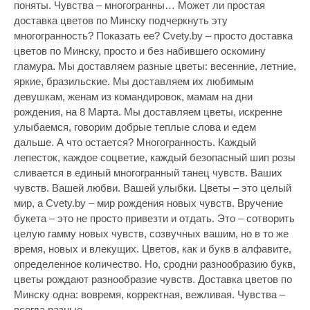
поняты. Чувства – многогранны… Может ли простая
доставка цветов по Минску подчеркнуть эту
многогранность? Показать ее? Cvety.by – просто доставка
цветов по Минску, просто и без набившего оскомину
гламура. Мы доставляем разные цветы: весенние, летние,
яркие, бразильские. Мы доставляем их любимым
девушкам, женам из командировок, мамам на дни
рождения, на 8 Марта. Мы доставляем цветы, искренне
улыбаемся, говорим добрые теплые слова и едем
дальше. А что остается? Многогранность.
Каждый
лепесток, каждое соцветие, каждый безопасный шип розы
сливается в единый многогранный танец чувств. Ваших
чувств. Вашей любви. Вашей улыбки. Цветы – это целый
мир, а Cvety.by – мир рождения новых чувств. Вручение
букета – это не просто привезти и отдать. Это – сотворить
целую гамму новых чувств, созвучных вашим, но в то же
время, новых и влекущих. Цветов, как и букв в алфавите,
определенное количество. Но, сродни разнообразию букв,
цветы рождают разнообразие чувств. Доставка цветов по
Минску одна: вовремя, корректная, вежливая. Чувства –
всегда разные.